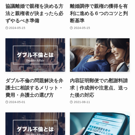
協議離婚で親権を決める方
離婚調停で親権の獲得を有
法と親権者が決まったら必
利に進める６つのコツと判
ずやるべき準備
断基準
2024-05-15
2024-05-15
ダブル不倫の問題解決を弁
内容証明郵便での慰謝料請
護士に相談するメリット・
求｜作成例や注意点、送っ
費用・弁護士の選び方
た後の対応
2024-05-01
2021-08-11